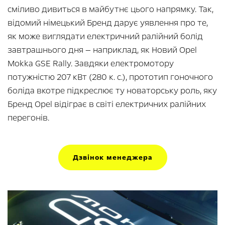
сміливо дивиться в майбутнє цього напрямку. Так,
відомий німецький Бренд дарує уявлення про те,
як може виглядати електричний ралійний болід
завтрашнього дня — наприклад, як Новий Opel
Mokka GSE Rally. Завдяки електромотору
потужністю 207 кВт (280 к. с.), прототип гоночного
боліда вкотре підкреслює ту новаторську роль, яку
Бренд Opel відіграє в світі електричних ралійних
перегонів.
Дзвінок менеджера