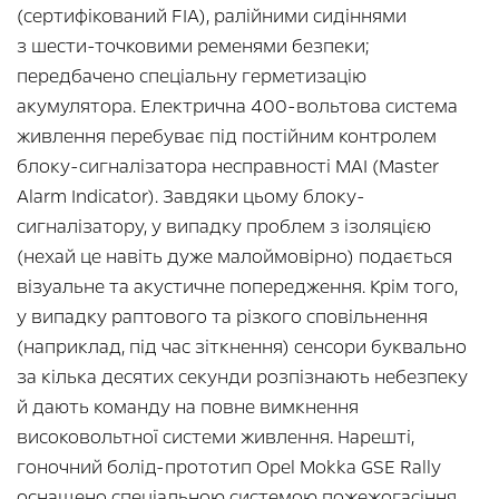
(сертифікований FIA), ралійними сидіннями
з шести-точковими ременями безпеки;
передбачено спеціальну герметизацію
акумулятора. Електрична 400-вольтова система
живлення перебуває під постійним контролем
блоку-сигналізатора несправності MAI (Master
Alarm Indicator). Завдяки цьому блоку-
сигналізатору, у випадку проблем з ізоляцією
(нехай це навіть дуже малоймовірно) подається
візуальне та акустичне попередження. Крім того,
у випадку раптового та різкого сповільнення
(наприклад, під час зіткнення) сенсори буквально
за кілька десятих секунди розпізнають небезпеку
й дають команду на повне вимкнення
високовольтної системи живлення. Нарешті,
гоночний болід-прототип Opel Mokka GSE Rally
оснащено спеціальною системою пожежогасіння