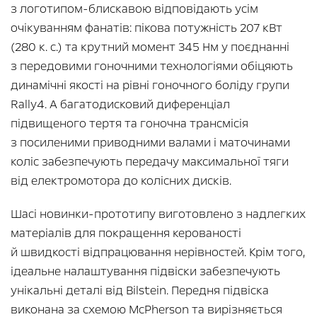
з логотипом-блискавою відповідають усім
очікуванням фанатів: пікова потужність 207 кВт
(280 к. с.) та крутний момент 345 Нм у поєднанні
з передовими гоночними технологіями обіцяють
динамічні якості на рівні гоночного боліду групи
Rally4. А багатодисковий диференціал
підвищеного тертя та гоночна трансмісія
з посиленими приводними валами і маточинами
коліс забезпечують передачу максимальної тяги
від електромотора до колісних дисків.
Шасі новинки-прототипу виготовлено з надлегких
матеріалів для покращення керованості
й швидкості відпрацювання нерівностей. Крім того,
ідеальне налаштування підвіски забезпечують
унікальні деталі від Bilstein. Передня підвіска
виконана за схемою McPherson та вирізняється